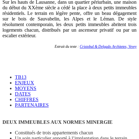
Sur les hauts de Lausanne, dans un quartier périurbain, une maison
du début du XXème siècle a cédé la place à deux petits immeubles
résidentiels. Le terrain en légère pente, offre un beau dégagement
sur le bois de Sauvabelin, les Alpes et le Léman. De style
résolument contemporain, les deux petits immeubles abritent trois
logements chacun, distribués par un ascenseur privatif ou par un
escalier extérieur.
Extrait du texte :
Cristobal & Delgado Architetes, Vevey
TB13
ENJEUX
MOYENS
DATES
CHIFFRES
PARTENAIRES
DEUX IMMEUBLES AUX NORMES MINERGIE
Constitués de trois appartements chacun
Un soin particulier apporté à l’implantation dans le terrain,